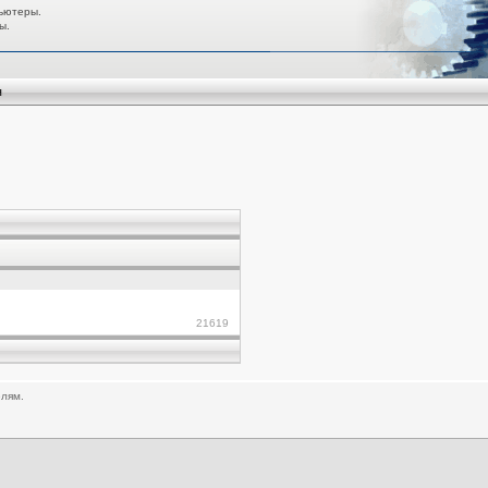
ьютеры.
ы.
я
21619
елям.