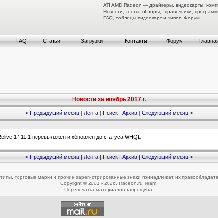
ATI AMD Radeon — драйверы, видеокарты, комп
Новости, тесты, обзоры, справочники, программ
FAQ, таблицы видеокарт и чипов. Форум.
FAQ
Статьи
Загрузки
Контакты
Форум
Главна
Новости за ноябрь 2017 г.
< Предыдущий месяц
|
Лента
|
Поиск
|
Архив
|
Следующий месяц >
live 17.11.1 перевыложен и обновлен до статуса WHQL
< Предыдущий месяц
|
Лента
|
Поиск
|
Архив
|
Следующий месяц >
типы, торговые марки и прочие зарегистрированные знаки принадлежат их правообладат
Copyright © 2001 - 2026, Radeon.ru Team.
Перепечатка материалов запрещена.