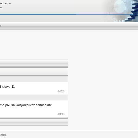
ьютеры.
ы.
я
indows 11
4426
т с рынка жидкокристаллических
4830
елям.