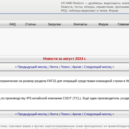
ATI AMD Radeon — драйверы, видеокарты, комп
Новости, тесты, обзоры, справочники, программ
FAQ, таблицы видеокарт и чипов. Форум.
FAQ
Статьи
Загрузки
Контакты
Форум
Главна
Новости за август 2024 г.
< Предыдущий месяц
|
Лента
|
Поиск
|
Архив
|
Следующий месяц >
 ограничение на размер раздела FAT32 для операций средствами командной строки в W
по производству IPS китайской компании CSOT (TCL). Ещё один производитель уходи
< Предыдущий месяц
|
Лента
|
Поиск
|
Архив
|
Следующий месяц >
типы, торговые марки и прочие зарегистрированные знаки принадлежат их правообладат