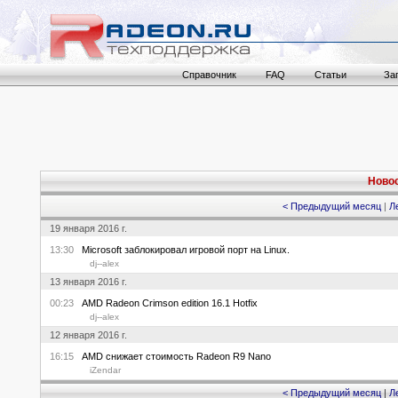
Справочник
FAQ
Статьи
За
Новос
< Предыдущий месяц
|
Л
19 января 2016 г.
13:30
Microsoft заблокировал игровой порт на Linux.
dj--alex
13 января 2016 г.
00:23
AMD Radeon Crimson edition 16.1 Hotfix
dj--alex
12 января 2016 г.
16:15
AMD снижает стоимость Radeon R9 Nano
iZendar
< Предыдущий месяц
|
Л