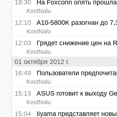
18:30
На Foxconn опять прошла 
KostNalu
12:10
A10-5800K разогнан до 7,
KostNalu
12:03
Грядет снижение цен на R
KostNalu
01 октября 2012 г.
16:49
Пользователи предпочитаю
KostNalu
15:13
ASUS готовит к выходу GeF
KostNalu
15:04
Iiyama представляет новые