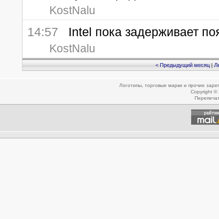
KostNalu
14:57
Intel пока задерживает поя
KostNalu
< Предыдущий месяц
|
Л
Логотипы, торговые марки и прочие зар
Copyright ©
Перепеча