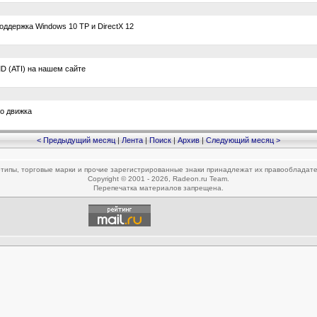
оддержка Windows 10 TP и DirectX 12
 (ATI) на нашем сайте
го движка
< Предыдущий месяц
|
Лента
|
Поиск
|
Архив
|
Следующий месяц >
типы, торговые марки и прочие зарегистрированные знаки принадлежат их правообладат
Copyright © 2001 - 2026, Radeon.ru Team.
Перепечатка материалов запрещена.