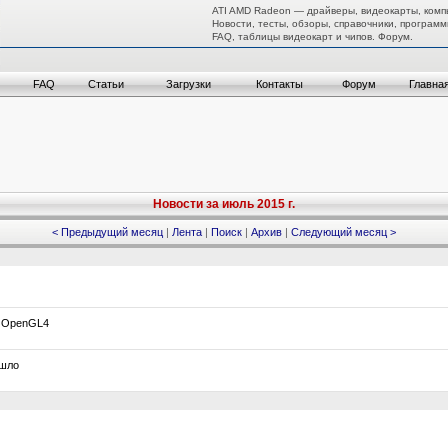
ATI AMD Radeon — драйверы, видеокарты, комп
Новости, тесты, обзоры, справочники, программ
FAQ, таблицы видеокарт и чипов. Форум.
FAQ
Статьи
Загрузки
Контакты
Форум
Главна
Новости за июль 2015 г.
< Предыдущий месяц
|
Лента
|
Поиск
|
Архив
|
Следующий месяц >
т OpenGL4
ушло