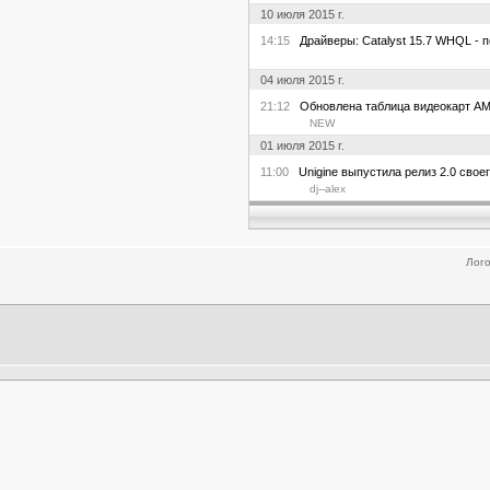
10 июля 2015 г.
14:15
Драйверы: Catalyst 15.7 WHQL - п
04 июля 2015 г.
21:12
Обновлена таблица видеокарт AMD
NEW
01 июля 2015 г.
11:00
Unigine выпустила релиз 2.0 свое
dj--alex
Лого