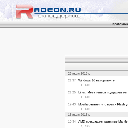
Справочник
23 июля 2015 г.
21:37
Windows 10 на горизонте
dj--alex
21:25
Linux: Mesa теперь поддерживае
dj--alex
19:43
Mozilla считает, что время Flash 
dj--alex
15 июля 2015 г.
10:34
AMD прекращает развитие Mantle
dj--alex