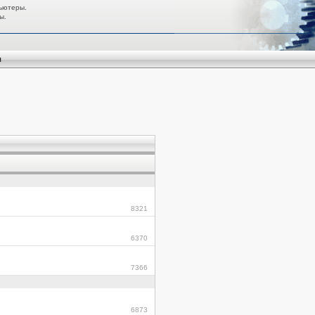
ьютеры.
ы.
я
8321
6370
7366
6873