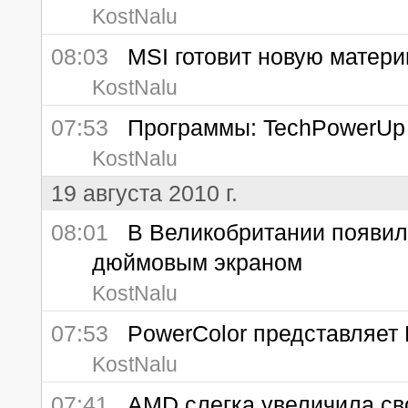
KostNalu
08:03
MSI готовит новую материн
KostNalu
07:53
Программы: TechPowerUp 
KostNalu
19 августа 2010 г.
08:01
В Великобритании появилс
дюймовым экраном
KostNalu
07:53
PowerColor представляет R
KostNalu
07:41
AMD слегка увеличила сво