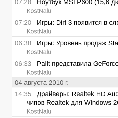
07:28
Ноутбук MSI P600 (15,6 д
KostNalu
07:20
Игры: Dirt 3 появится в с
KostNalu
06:38
Игры: Уровень продаж StarC
KostNalu
06:33
Palit представила GeForce
KostNalu
04 августа 2010 г.
14:35
Драйверы: Realtek HD Audio
чипов Realtek для Windows 20
KostNalu