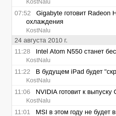
KostNalu
07:52
Gigabyte готовит Radeon H
охлаждения
KostNalu
24 августа 2010 г.
11:28
Intel Atom N550 станет бе
KostNalu
11:22
В будущем iPad будет "скр
KostNalu
11:06
NVIDIA готовит к выпуску 
KostNalu
11:01
MSI в этом году не будет в