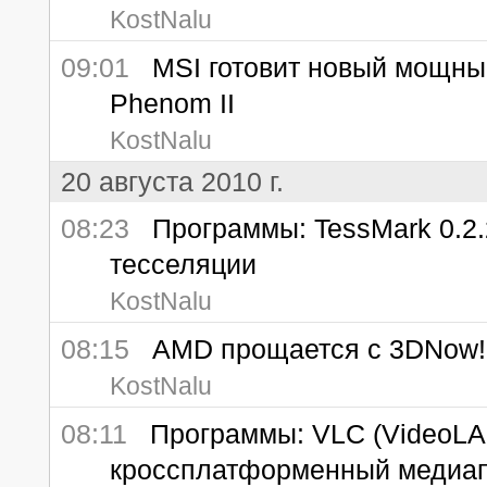
KostNalu
09:01
MSI готовит новый мощный
Phenom II
KostNalu
20 августа 2010 г.
08:23
Программы: TessMark 0.2.2
тесселяции
KostNalu
08:15
AMD прощается с 3DNow!
KostNalu
08:11
Программы: VLC (VideoLAN
кроссплатформенный медиа