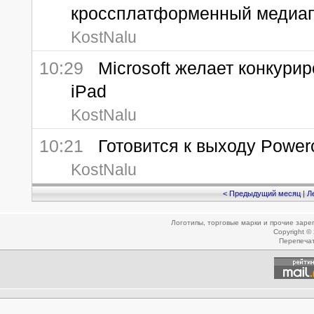
кроссплатформенный медиа
KostNalu
10:29
Microsoft желает конкурир
iPad
KostNalu
10:21
Готовится к выходу Powerco
KostNalu
< Предыдущий месяц
|
Л
Логотипы, торговые марки и прочие зар
Copyright ©
Перепеча