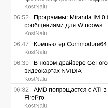
KostNalu
06:52
Программы: Miranda IM 0.9
сообщениями для Windows
KostNalu
06:47
Компьютер Commodore64 
KostNalu
06:39
В новом драйвере GeForce
видеокартах NVIDIA
KostNalu
06:32
AMD попрощается c ATI в 
FirePro
KostNalu