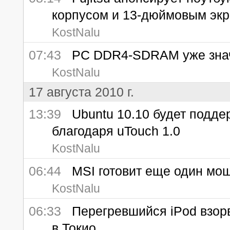
корпусом и 13-дюймовым эк
KostNalu
07:43
PC DDR4-SDRAM уже знач
KostNalu
17 августа 2010 г.
13:39
Ubuntu 10.10 будет поддер
благодаря uTouch 1.0
KostNalu
06:44
MSI готовит еще один мощ
KostNalu
06:33
Перегревшийся iPod взорв
в Токио