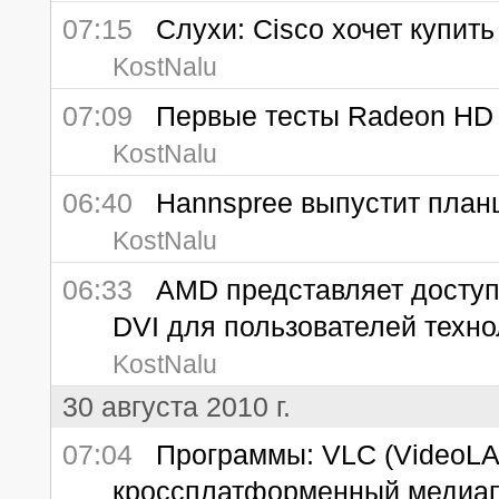
07:15
Слухи: Cisco хочет купить
KostNalu
07:09
Первые тесты Radeon HD
KostNalu
06:40
Hannspree выпустит планше
KostNalu
06:33
AMD представляет доступн
DVI для пользователей технол
KostNalu
30 августа 2010 г.
07:04
Программы: VLC (VideoLAN
кроссплатформенный медиа