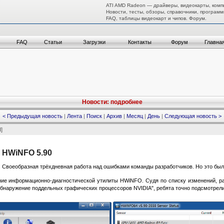
ATI AMD Radeon — драйверы, видеокарты, комп
Новости, тесты, обзоры, справочники, программ
FAQ, таблицы видеокарт и чипов. Форум.
FAQ
Статьи
Загрузки
Контакты
Форум
Главна
Новости: подробнее
< Предыдущая новость
|
Лента
|
Поиск
|
Архив
|
Месяц
|
День
|
Следующая новость >
]
 HWiNFO 5.90
 Своеобразная трёхдневная работа над ошибками команды разработчиков. Но это было
ие информационно-диагностической утилиты HWiNFO. Судя по списку изменений, ра
 обнаружение поддельных графических процессоров NVIDIA", ребята точно подсмотрел