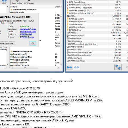
 список исправлений, нововведений и улучшений:
TU106 и GeForce RTX 2070;
ель Uncore VID для некоторых процессоров;
ературе процессора на некоторых материнских платах MSI Ryzen;
х температур на материнских платах серий ASUS MAXIMUS VII и Z97;
 на материнских платах GIGABYTE серии Z390;
ков на EVGA iCX;
елей карт NVIDIA RTX 2080 и RTX 2080 Ti;
ия CPU VID процессора на некоторых системах AMD SP3, TR и TR2;
 на некоторых материнских платах ASRock Ryzen;
 Lake степпинга B0;