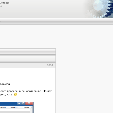
ьютеры.
ы.
я
1814
 вчера...
бота проведена основательная. Но вот
и у GPU-Z.