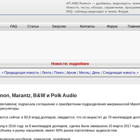
ATI AMD Radeon — драйверы, видеокарты, комп
Новости, тесты, обзоры, справочники, программ
FAQ, таблицы видеокарт и чипов. Форум.
FAQ
Статьи
Загрузки
Контакты
Форум
Главна
Новости: подробнее
< Предыдущая новость
|
Лента
|
Поиск
|
Архив
|
Месяц
|
День
|
Следующая новость >
on, Marantz, B&W и Polk Audio
ernational, подписала соглашение о приобретении подразделения американской Masimo 
 регуляторы.
ется сейчас в 60,8 млрд долларов, ожидается, что он вырастет до 70 миллиардов долл
g в 2016 году за 8 миллиардов долларов, сделка была завершена 10 марта 2017 года.
 объему и рынку наушников, имеет 60% рынка портативных аудиосистем.
зводители ноутбуков, планшетов, телефонов.