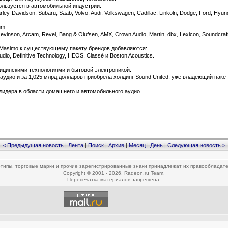
ользуется в автомобильной индустрии:
rley-Davidson, Subaru, Saab, Volvo, Audi, Volkswagen, Cadillac, Linkoln, Dodge, Ford, Hyu
um:
Levinson, Arcam, Revel, Bang & Olufsen, AMX, Crown Audio, Martin, dbx, Lexicon, Soundcraft
Masimo к существующему пакету брендов добавляются:
udio, Definitive Technology, HEOS, Classé и Boston Acoustics.
ицинскими технологиями и бытовой электроникой.
аудио и за 1,025 млрд долларов приобрела холдинг Sound United, уже владеющий паке
лидера в области домашнего и автомобильного аудио.
< Предыдущая новость
|
Лента
|
Поиск
|
Архив
|
Месяц
|
День
|
Следующая новость >
типы, торговые марки и прочие зарегистрированные знаки принадлежат их правообладат
Copyright © 2001 - 2026, Radeon.ru Team.
Перепечатка материалов запрещена.