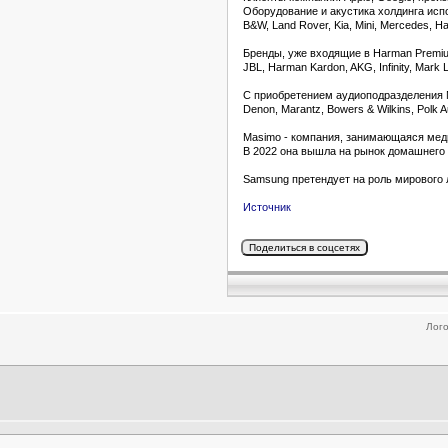
Оборудование и акустика холдинга исп
B&W, Land Rover, Kia, Mini, Mercedes, Ha
Бренды, уже входящие в Harman Premi
JBL, Harman Kardon, AKG, Infinity, Mark 
С приобретением аудиоподразделения 
Denon, Marantz, Bowers & Wilkins, Polk A
Masimo - компания, занимающаяся мед
В 2022 она вышла на рынок домашнего 
Samsung претендует на роль мирового 
Источник
Лого