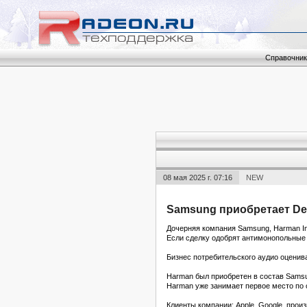
Справочник
08 мая 2025 г. 07:16
NEW
Samsung приобретает Den
Дочерняя компания Samsung, Harman Int
Если сделку одобрят антимонопольные
Бизнес потребительского аудио оценива
Harman был приобретен в состав Samsun
Harman уже занимает первое место по
Клиенты компании: Apple, Google, прои