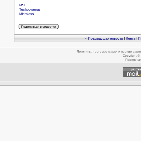
MSI
Techpowerup
Microless
< Предыдущая новость
|
Лента
|
П
Логотипы, торговые марки и прочие зар
Copyright ©
Перепеча