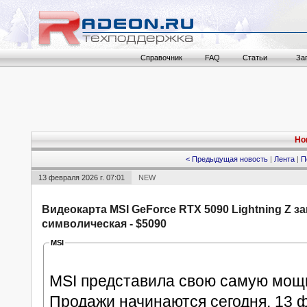
Справочник
FAQ
Статьи
За
Но
< Предыдущая новость
|
Лента
|
П
13 февраля 2026 г. 07:01
NEW
Видеокарта MSI GeForce RTX 5090 Lightning Z з
символическая - $5090
MSI
MSI представила свою самую мощ
Продажи начинаются сегодня, 13 ф