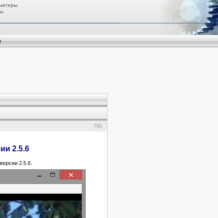
ьютеры.
ы.
я
795
и 2.5.6
ерсии 2.5.6.