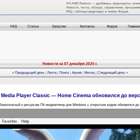
ATI AMD Radeon — драйверы, видеокарты, комп
Новости, тесты, обзоры, справочники, программ
FAQ, таблицы видеокарт и чипов. Форум.
FAQ
Статьи
Загрузки
Контакты
Форум
Главна
Новости за 07 декабря 2025 г.
< Предыдущий день
|
Лента
|
Поиск
|
Архив
|
Месяц
|
Следующий день >
edia Player Classic — Home Cinema обновился до верси
ебовательный к ресурсам ПК медиаплеер для Windows с открытым кодом обновился до в