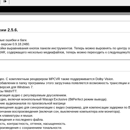
ии 2.5.6.
ые ошибки и баги.
версии 0.9.18.2480.
ройки выравнивания кнопок панели инструментов. Теперь можно выровнять по центру о
RAR, содержащего несколько медиафайлов, теперь можно переходить к следующему/
ео. С комплектным рендерером MPCVR также поддерживается Dolby Vision.
добавлении в папку программы этого загрузчика появляется возможность трансляции и 
 версия для Windows 7.
тры WebVTT.
изация аудио с регулируемым доусилением.
дио, включая монопольный Wasapi Exclusive (BitPerfect режим вывода).
ние аудиоканалов по произвольной матрице
мещения аудио для синхронизации с видео (например, для компенсации задержки по Bl
ончании воспроизведения (включая сон, выключение компьютера или монитора).
к клавиатуры и мыши.
ведения и последнего файла.
сть, контрастность, оттенок, насыщенность.
роизведения с сохранением тональности.