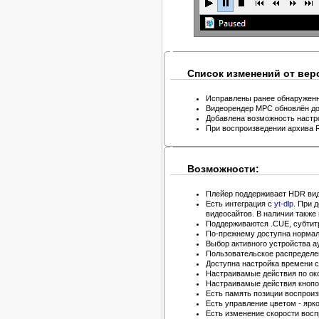
Список изменений от верс
Исправлены ранее обнаруженн
Видеорендер MPC обновлён до 
Добавлена ​​возможность наст
При воспроизведении архива 
Возможности:
Плейер поддерживает HDR вид
Есть интеграция с
yt-dlp
. При 
видеосайтов. В наличии также
Поддерживаются .CUE, субти
По-прежнему доступна нормал
Выбор активного устройства ау
Пользовательское распределе
Доступна настройка времени с
Настраивамые действия по ок
Настраивамые действия кнопо
Есть память позиции воспроиз
Есть управление цветом - ярко
Есть изменение скорости восп