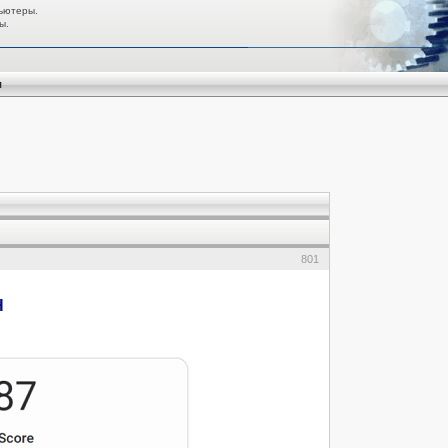
ьютеры.
ы.
я
801
H