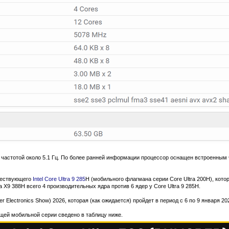
й частотой около 5.1 Гц. По более ранней информации процессор оснащен встроенным
уществующего
Intel Core Ultra 9 285
H (мобильного флагмана серии Core Ultra 200H), кот
a X9 388H всего 4 производительных ядра против 6 ядер у Core Ultra 9 285H.
Electronics Show) 2026, которая (как ожидается) пройдет в период с 6 по 9 января 202
щей мобильной серии сведено в таблицу ниже.