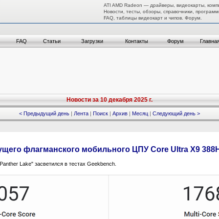
ATI AMD Radeon — драйверы, видеокарты, комп
Новости, тесты, обзоры, справочники, программ
FAQ, таблицы видеокарт и чипов. Форум.
FAQ
Статьи
Загрузки
Контакты
Форум
Главна
Новости за 10 декабря 2025 г.
< Предыдущий день
|
Лента
|
Поиск
|
Архив
|
Месяц
|
Следующий день >
ущего флагманского мобильного ЦПУ Core Ultra X9 388
anther Lake" засветился в тестах Geekbench.