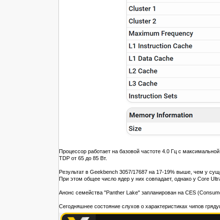
Процессор работает на базовой частоте 4.0 Гц с максимально
TDP от 65 до 85 Вт.
Результат в Geekbench 3057/17687 на 17-19% выше, чем у с
При этом общее число ядер у них совпадает, однако у Core Ultr
Анонс семейства "Panther Lake" запланирован на CES (Consumer 
Сегодняшнее состояние слухов о характеристиках чипов гряду