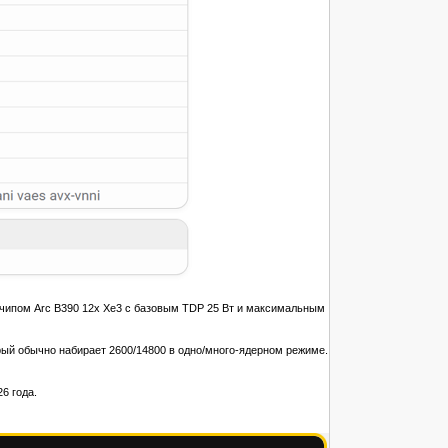
 чипом Arc B390 12x Xe3 с базовым TDP 25 Вт и максимальным
орый обычно набирает 2600/14800 в одно/много-ядерном режиме.
6 года.