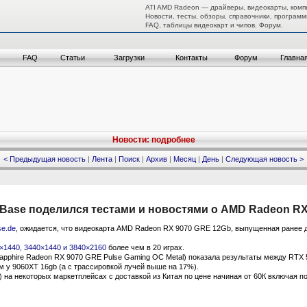
ATI AMD Radeon — драйверы, видеокарты, комп
Новости, тесты, обзоры, справочники, программ
FAQ, таблицы видеокарт и чипов. Форум.
FAQ
Статьи
Загрузки
Контакты
Форум
Главна
Новости: подробнее
< Предыдущая новость
|
Лента
|
Поиск
|
Архив
|
Месяц
|
День
|
Следующая новость >
 Base поделился тестами и новостями о AMD Radeon RX
e.de
, ожидается, что видеокарта AMD Radeon RX 9070 GRE 12Gb, выпущенная ранее д
×1440, 3440×1440 и 3840×2160
более чем в 20 играх.
apphire Radeon RX 9070 GRE Pulse Gaming OC Metal) показала результаты между RTX 
 у 9060XT 16gb (а c трассировкой лучей выше на 17%).
5) на некоторых маркетплейсах с доставкой из Китая по цене начиная от 60К включая п